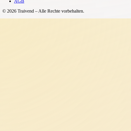
AGB
©
2026
Traivend – Alle Rechte vorbehalten.