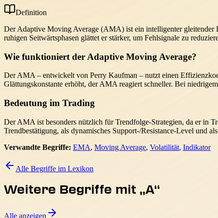
Definition
Der Adaptive Moving Average (AMA) ist ein intelligenter gleitender Du
ruhigen Seitwärtsphasen glättet er stärker, um Fehlsignale zu reduzie
Wie funktioniert der Adaptive Moving Average?
Der AMA – entwickelt von Perry Kaufman – nutzt einen Effizienzkoeffiz
Glättungskonstante erhöht, der AMA reagiert schneller. Bei niedrigem
Bedeutung im Trading
Der AMA ist besonders nützlich für Trendfolge-Strategien, da er in T
Trendbestätigung, als dynamisches Support-/Resistance-Level und als F
Verwandte Begriffe:
EMA
,
Moving Average
,
Volatilität
,
Indikator
Alle Begriffe im Lexikon
Weitere Begriffe mit „
A
“
Alle anzeigen