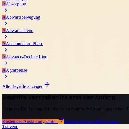
A
Absorption
A
Abwärtsbewegung
A
Abwärts-Trend
A
Accumulation Phase
A
Advance-Decline Line
A
Agrarpreise
Alle Begriffe anzeigen
Begriffe verstehen ist erst der Anfang
Lerne im The Trading Path die ersten Schritte & Grundlagen deiner 
Kostenlose Ausbildung starten
Lieber direkt ein Erstgespräch
Traivend