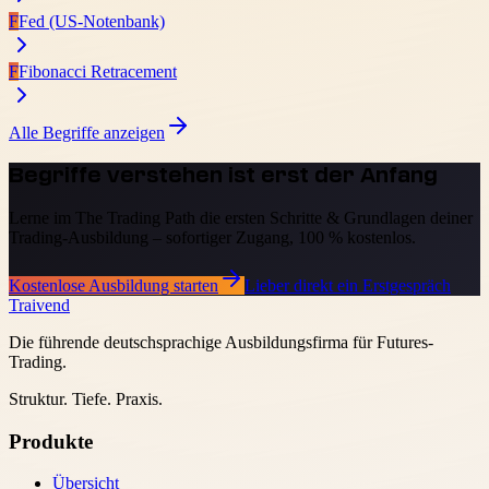
F
Fed (US-Notenbank)
F
Fibonacci Retracement
Alle Begriffe anzeigen
Begriffe verstehen ist erst der Anfang
Lerne im The Trading Path die ersten Schritte & Grundlagen deiner
Trading-Ausbildung – sofortiger Zugang, 100 % kostenlos.
Kostenlose Ausbildung starten
Lieber direkt ein Erstgespräch
Traivend
Die führende deutschsprachige Ausbildungsfirma für Futures-
Trading.
Struktur. Tiefe. Praxis.
Produkte
Übersicht