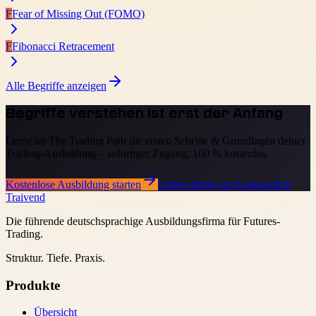
F
Fear of Missing Out (FOMO)
F
Fibonacci Retracement
Alle Begriffe anzeigen
Begriffe verstehen ist erst der Anfang
Lerne im The Trading Path die ersten Schritte & Grundlagen deiner
Trading-Ausbildung – sofortiger Zugang, 100 % kostenlos.
Kostenlose Ausbildung starten
Lieber direkt ein Erstgespräch
Traivend
Die führende deutschsprachige Ausbildungsfirma für Futures-
Trading.
Struktur. Tiefe. Praxis.
Produkte
Übersicht