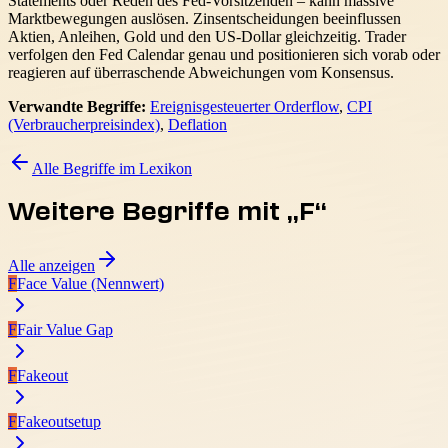
Statements oder Reden des Fed-Vorsitzenden – kann massive
Marktbewegungen auslösen. Zinsentscheidungen beeinflussen
Aktien, Anleihen, Gold und den US-Dollar gleichzeitig. Trader
verfolgen den Fed Calendar genau und positionieren sich vorab oder
reagieren auf überraschende Abweichungen vom Konsensus.
Verwandte Begriffe:
Ereignisgesteuerter Orderflow
,
CPI
(Verbraucherpreisindex)
,
Deflation
Alle Begriffe im Lexikon
Weitere Begriffe mit „
F
“
Alle anzeigen
F
Face Value (Nennwert)
F
Fair Value Gap
F
Fakeout
F
Fakeoutsetup