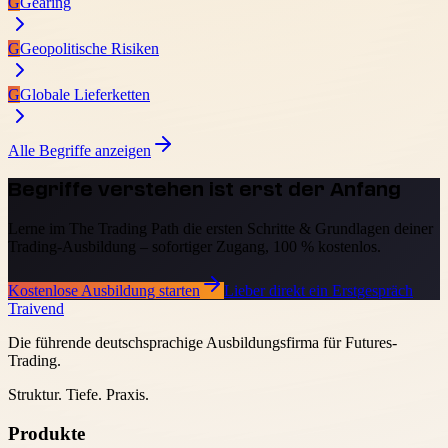
G
Gearing
G
Geopolitische Risiken
G
Globale Lieferketten
Alle Begriffe anzeigen
Begriffe verstehen ist erst der Anfang
Lerne im The Trading Path die ersten Schritte & Grundlagen deiner
Trading-Ausbildung – sofortiger Zugang, 100 % kostenlos.
Kostenlose Ausbildung starten
Lieber direkt ein Erstgespräch
Traivend
Die führende deutschsprachige Ausbildungsfirma für Futures-
Trading.
Struktur. Tiefe. Praxis.
Produkte