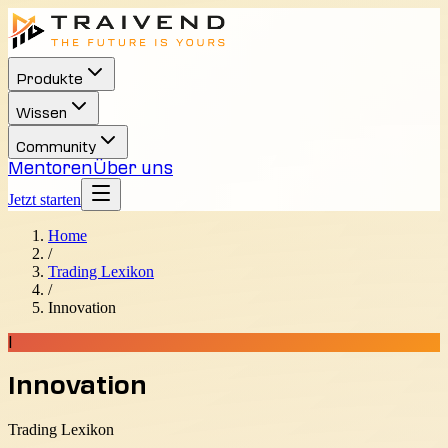
Produkte
Wissen
Community
Mentoren
Über uns
Jetzt starten
Home
/
Trading Lexikon
/
Innovation
I
Innovation
Trading Lexikon