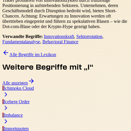
Trader profitieren von Innovationszyklen durch frühzeitige
Positionierung in aufstrebenden Sektoren. Unternehmen, deren
Geschäftsmodell durch Disruption bedroht wird, bieten Short-
Chancen. Achtung: Erwartungen zu Innovation werden oft
übertrieben eingepreist und führen zu spekulativen Blasen – wie die
Dot-com-Blase oder der Krypto-Hype gezeigt haben.
Verwandte Begriffe:
Innovationskraft
,
Sektorrotation
,
Fundamentalanalyse
,
Behavioral Finance
Alle Begriffe im Lexikon
Weitere Begriffe mit „
I
“
Alle anzeigen
I
Ichimoku Cloud
I
Iceberg Order
I
Imbalance
I
Importquoten