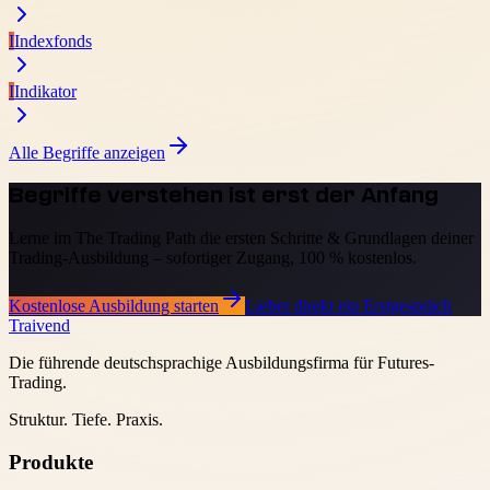
I
Indexfonds
I
Indikator
Alle Begriffe anzeigen
Begriffe verstehen ist erst der Anfang
Lerne im The Trading Path die ersten Schritte & Grundlagen deiner
Trading-Ausbildung – sofortiger Zugang, 100 % kostenlos.
Kostenlose Ausbildung starten
Lieber direkt ein Erstgespräch
Traivend
Die führende deutschsprachige Ausbildungsfirma für Futures-
Trading.
Struktur. Tiefe. Praxis.
Produkte