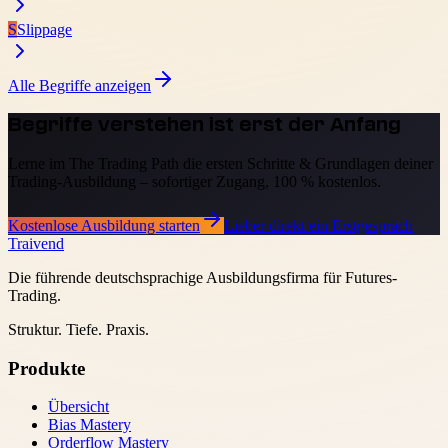
S
Slippage
Alle Begriffe anzeigen
Begriffe verstehen ist erst der Anfang
Lerne im The Trading Path die ersten Schritte & Grundlagen deiner
Trading-Ausbildung – sofortiger Zugang, 100 % kostenlos.
Kostenlose Ausbildung starten
Lieber direkt ein Erstgespräch
Traivend
Die führende deutschsprachige Ausbildungsfirma für Futures-
Trading.
Struktur. Tiefe. Praxis.
Produkte
Übersicht
Bias Mastery
Orderflow Mastery