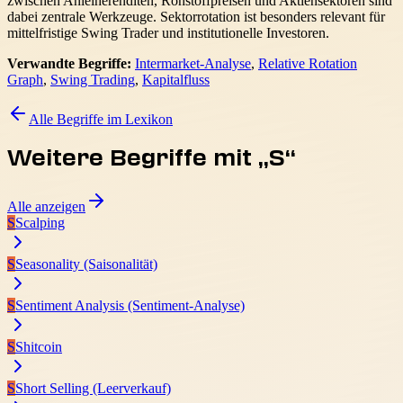
zwischen Anleiherenditen, Rohstoffpreisen und Aktiensektoren sind
dabei zentrale Werkzeuge. Sektorrotation ist besonders relevant für
mittelfristige Swing Trader und institutionelle Investoren.
Verwandte Begriffe:
Intermarket-Analyse
,
Relative Rotation
Graph
,
Swing Trading
,
Kapitalfluss
Alle Begriffe im Lexikon
Weitere Begriffe mit „
S
“
Alle anzeigen
S
Scalping
S
Seasonality (Saisonalität)
S
Sentiment Analysis (Sentiment-Analyse)
S
Shitcoin
S
Short Selling (Leerverkauf)