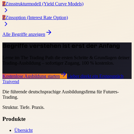
Z
Zinsstrukturmodell (Yield Curve Models)
Z
Zinsoption (Interest Rate Option)
Alle Begriffe anzeigen
Begriffe verstehen ist erst der Anfang
Lerne im The Trading Path die ersten Schritte & Grundlagen deiner
Trading-Ausbildung – sofortiger Zugang, 100 % kostenlos.
Kostenlose Ausbildung starten
Lieber direkt ein Erstgespräch
Traivend
Die führende deutschsprachige Ausbildungsfirma für Futures-
Trading.
Struktur. Tiefe. Praxis.
Produkte
Übersicht