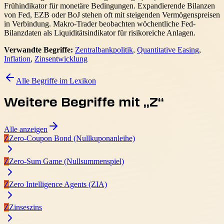
Frühindikator für monetäre Bedingungen. Expandierende Bilanzen
von Fed, EZB oder BoJ stehen oft mit steigenden Vermögenspreisen
in Verbindung. Makro-Trader beobachten wöchentliche Fed-
Bilanzdaten als Liquiditätsindikator für risikoreiche Anlagen.
Verwandte Begriffe:
Zentralbankpolitik
,
Quantitative Easing
,
Inflation
,
Zinsentwicklung
Alle Begriffe im Lexikon
Weitere Begriffe mit „
Z
“
Alle anzeigen
Z
Zero-Coupon Bond (Nullkuponanleihe)
Z
Zero-Sum Game (Nullsummenspiel)
Z
Zero Intelligence Agents (ZIA)
Z
Zinseszins