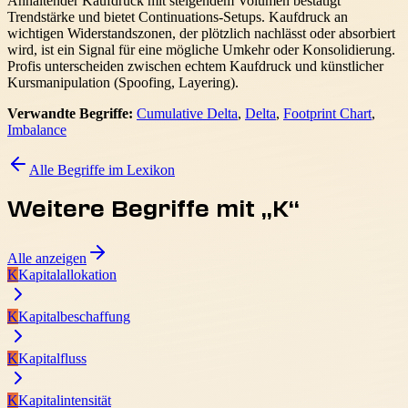
Anhaltender Kaufdruck mit steigendem Volumen bestätigt
Trendstärke und bietet Continuations-Setups. Kaufdruck an
wichtigen Widerstandszonen, der plötzlich nachlässt oder absorbiert
wird, ist ein Signal für eine mögliche Umkehr oder Konsolidierung.
Profis unterscheiden zwischen echtem Kaufdruck und künstlicher
Kursmanipulation (Spoofing, Layering).
Verwandte Begriffe:
Cumulative Delta
,
Delta
,
Footprint Chart
,
Imbalance
Alle Begriffe im Lexikon
Weitere Begriffe mit „
K
“
Alle anzeigen
K
Kapitalallokation
K
Kapitalbeschaffung
K
Kapitalfluss
K
Kapitalintensität