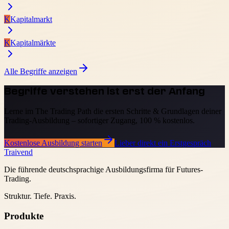
K
Kapitalmarkt
K
Kapitalmärkte
Alle Begriffe anzeigen
Begriffe verstehen ist erst der Anfang
Lerne im The Trading Path die ersten Schritte & Grundlagen deiner
Trading-Ausbildung – sofortiger Zugang, 100 % kostenlos.
Kostenlose Ausbildung starten
Lieber direkt ein Erstgespräch
Traivend
Die führende deutschsprachige Ausbildungsfirma für Futures-
Trading.
Struktur. Tiefe. Praxis.
Produkte