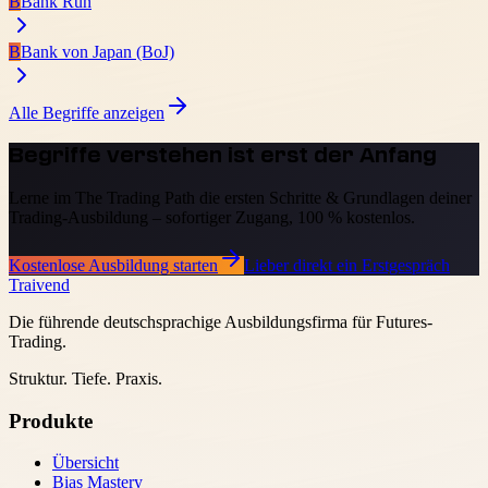
B
Bank Run
B
Bank von Japan (BoJ)
Alle Begriffe anzeigen
Begriffe verstehen ist erst der Anfang
Lerne im The Trading Path die ersten Schritte & Grundlagen deiner
Trading-Ausbildung – sofortiger Zugang, 100 % kostenlos.
Kostenlose Ausbildung starten
Lieber direkt ein Erstgespräch
Traivend
Die führende deutschsprachige Ausbildungsfirma für Futures-
Trading.
Struktur. Tiefe. Praxis.
Produkte
Übersicht
Bias Mastery