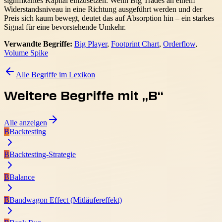
signifikantes Kapital einzusetzen. Wenn Big Trades an einem
Widerstandsniveau in eine Richtung ausgeführt werden und der
Preis sich kaum bewegt, deutet das auf Absorption hin – ein starkes
Signal für eine bevorstehende Umkehr.
Verwandte Begriffe:
Big Player
,
Footprint Chart
,
Orderflow
,
Volume Spike
Alle Begriffe im Lexikon
Weitere Begriffe mit „
B
“
Alle anzeigen
B
Backtesting
B
Backtesting-Strategie
B
Balance
B
Bandwagon Effect (Mitläufereffekt)