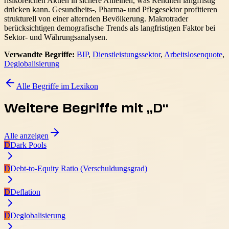
risikoreichen Aktien in sichere Anleihen, was Renditen langfristig
drücken kann. Gesundheits-, Pharma- und Pflegesektor profitieren
strukturell von einer alternden Bevölkerung. Makrotrader
berücksichtigen demografische Trends als langfristigen Faktor bei
Sektor- und Währungsanalysen.
Verwandte Begriffe:
BIP
,
Dienstleistungssektor
,
Arbeitslosenquote
,
Deglobalisierung
Alle Begriffe im Lexikon
Weitere Begriffe mit „
D
“
Alle anzeigen
D
Dark Pools
D
Debt-to-Equity Ratio (Verschuldungsgrad)
D
Deflation
D
Deglobalisierung