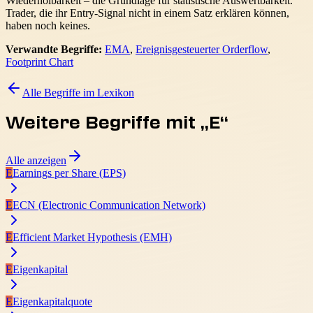
Wiederholbarkeit – die Grundlage für statistische Auswertbarkeit.
Trader, die ihr Entry-Signal nicht in einem Satz erklären können,
haben noch keines.
Verwandte Begriffe:
EMA
,
Ereignisgesteuerter Orderflow
,
Footprint Chart
Alle Begriffe im Lexikon
Weitere Begriffe mit „
E
“
Alle anzeigen
E
Earnings per Share (EPS)
E
ECN (Electronic Communication Network)
E
Efficient Market Hypothesis (EMH)
E
Eigenkapital
E
Eigenkapitalquote