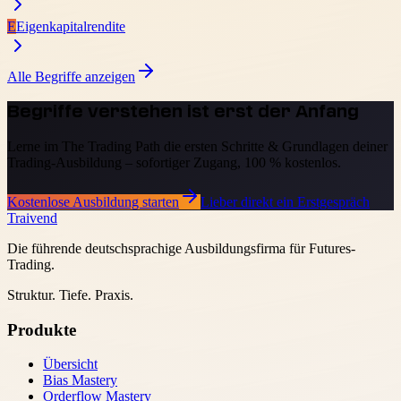
E
Eigenkapitalrendite
Alle Begriffe anzeigen
Begriffe verstehen ist erst der Anfang
Lerne im The Trading Path die ersten Schritte & Grundlagen deiner
Trading-Ausbildung – sofortiger Zugang, 100 % kostenlos.
Kostenlose Ausbildung starten
Lieber direkt ein Erstgespräch
Traivend
Die führende deutschsprachige Ausbildungsfirma für Futures-
Trading.
Struktur. Tiefe. Praxis.
Produkte
Übersicht
Bias Mastery
Orderflow Mastery