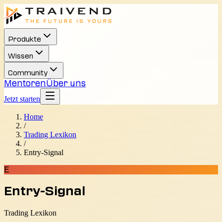
Produkte
Wissen
Community
Mentoren
Über uns
Jetzt starten
Home
/
Trading Lexikon
/
Entry-Signal
E
Entry-Signal
Trading Lexikon