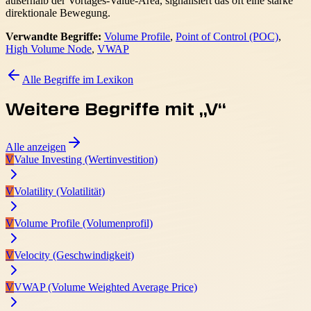
außerhalb der Vortages-Value-Area, signalisiert das oft eine starke
direktionale Bewegung.
Verwandte Begriffe:
Volume Profile
,
Point of Control (POC)
,
High Volume Node
,
VWAP
Alle Begriffe im Lexikon
Weitere Begriffe mit „
V
“
Alle anzeigen
V
Value Investing (Wertinvestition)
V
Volatility (Volatilität)
V
Volume Profile (Volumenprofil)
V
Velocity (Geschwindigkeit)
V
VWAP (Volume Weighted Average Price)