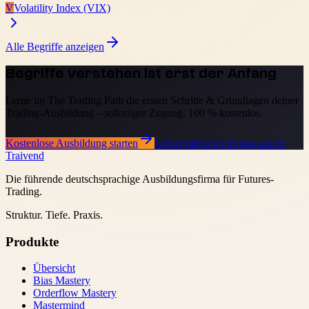
V
Volatility Index (VIX)
Alle Begriffe anzeigen
Begriffe verstehen ist erst der Anfang
Lerne im The Trading Path die ersten Schritte & Grundlagen deiner
Trading-Ausbildung – sofortiger Zugang, 100 % kostenlos.
Kostenlose Ausbildung starten
Lieber direkt ein Erstgespräch
Traivend
Die führende deutschsprachige Ausbildungsfirma für Futures-
Trading.
Struktur. Tiefe. Praxis.
Produkte
Übersicht
Bias Mastery
Orderflow Mastery
Mastermind