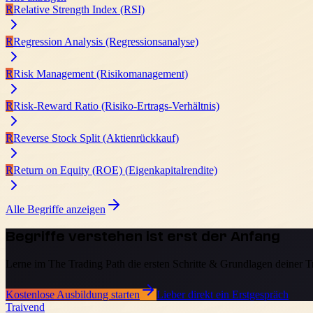
R
Relative Strength Index (RSI)
R
Regression Analysis (Regressionsanalyse)
R
Risk Management (Risikomanagement)
R
Risk-Reward Ratio (Risiko-Ertrags-Verhältnis)
R
Reverse Stock Split (Aktienrückkauf)
R
Return on Equity (ROE) (Eigenkapitalrendite)
Alle Begriffe anzeigen
Begriffe verstehen ist erst der Anfang
Lerne im The Trading Path die ersten Schritte & Grundlagen deiner 
Kostenlose Ausbildung starten
Lieber direkt ein Erstgespräch
Traivend