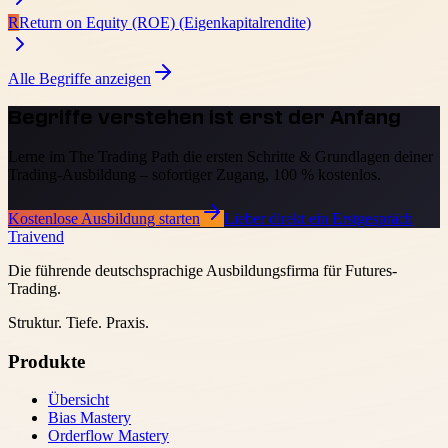
R
Return on Equity (ROE) (Eigenkapitalrendite)
Alle Begriffe anzeigen
Begriffe verstehen ist erst der Anfang
Lerne im The Trading Path die ersten Schritte & Grundlagen deiner
Trading-Ausbildung – sofortiger Zugang, 100 % kostenlos.
Kostenlose Ausbildung starten
Lieber direkt ein Erstgespräch
Traivend
Die führende deutschsprachige Ausbildungsfirma für Futures-
Trading.
Struktur. Tiefe. Praxis.
Produkte
Übersicht
Bias Mastery
Orderflow Mastery