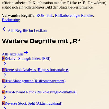
effizient arbeitet. In Kombination mit dem Risiko (z. B. Drawdown)
ergibt sich ein vollständiges Bild der Strategie-Performance.
Verwandte Begriffe:
ROE
,
PnL
,
Risikobereinigte Rendite
,
Backtesting
Alle Begriffe im Lexikon
Weitere Begriffe mit „
R
“
Alle anzeigen
R
Relative Strength Index (RSI)
R
Regression Analysis (Regressionsanalyse)
R
Risk Management (Risikomanagement)
R
Risk-Reward Ratio (Risiko-Ertrags-Verhältnis)
R
Reverse Stock Split (Aktienrückkauf)