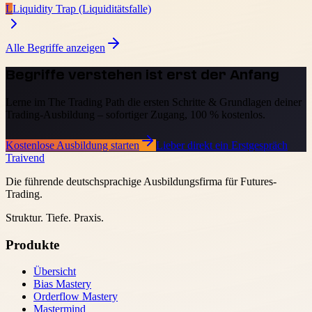
L
Liquidity Trap (Liquiditätsfalle)
Alle Begriffe anzeigen
Begriffe verstehen ist erst der Anfang
Lerne im The Trading Path die ersten Schritte & Grundlagen deiner
Trading-Ausbildung – sofortiger Zugang, 100 % kostenlos.
Kostenlose Ausbildung starten
Lieber direkt ein Erstgespräch
Traivend
Die führende deutschsprachige Ausbildungsfirma für Futures-
Trading.
Struktur. Tiefe. Praxis.
Produkte
Übersicht
Bias Mastery
Orderflow Mastery
Mastermind