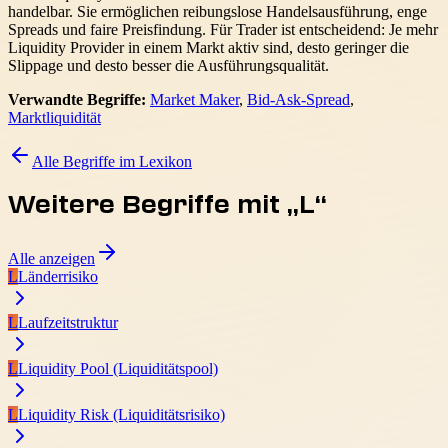
handelbar. Sie ermöglichen reibungslose Handelsausführung, enge
Spreads und faire Preisfindung. Für Trader ist entscheidend: Je mehr
Liquidity Provider in einem Markt aktiv sind, desto geringer die
Slippage und desto besser die Ausführungsqualität.
Verwandte Begriffe:
Market Maker
,
Bid-Ask-Spread
,
Marktliquidität
Alle Begriffe im Lexikon
Weitere Begriffe mit „
L
“
Alle anzeigen
L
Länderrisiko
L
Laufzeitstruktur
L
Liquidity Pool (Liquiditätspool)
L
Liquidity Risk (Liquiditätsrisiko)