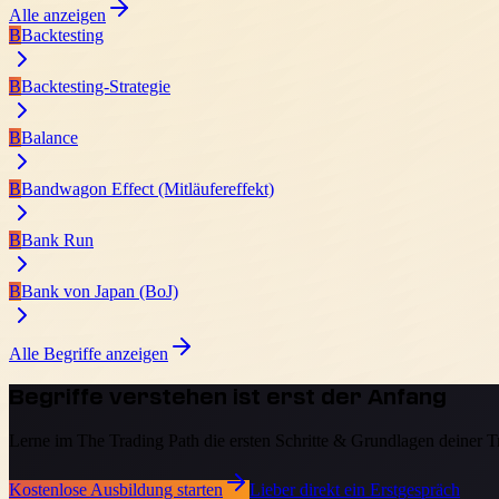
Alle anzeigen
B
Backtesting
B
Backtesting-Strategie
B
Balance
B
Bandwagon Effect (Mitläufereffekt)
B
Bank Run
B
Bank von Japan (BoJ)
Alle Begriffe anzeigen
Begriffe verstehen ist erst der Anfang
Lerne im The Trading Path die ersten Schritte & Grundlagen deiner 
Kostenlose Ausbildung starten
Lieber direkt ein Erstgespräch